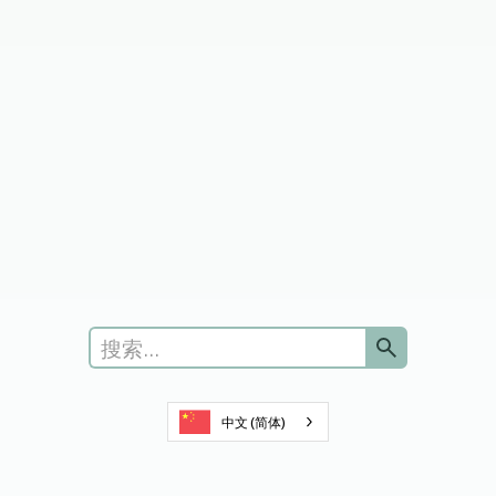
自行转诊的胸部X光片
获取帮助
提交新申请
查看反馈
当地支持
您和您的全科医生
获取国民保健服务应用程序
中文 (简体)